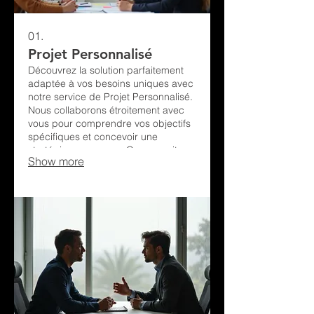
01.
Projet Personnalisé
Découvrez la solution parfaitement
adaptée à vos besoins uniques avec
notre service de Projet Personnalisé.
Nous collaborons étroitement avec
vous pour comprendre vos objectifs
spécifiques et concevoir une
stratégie sur mesure. Que ce soit
Show more
pour une nouvelle initiative ou pour
optimiser une solution existante, nous
mettons notre expertise à votre
disposition. Recevez une proposition
détaillée conçue pour transformer
votre vision en réalité et démarrer
votre parcours vers le succès.