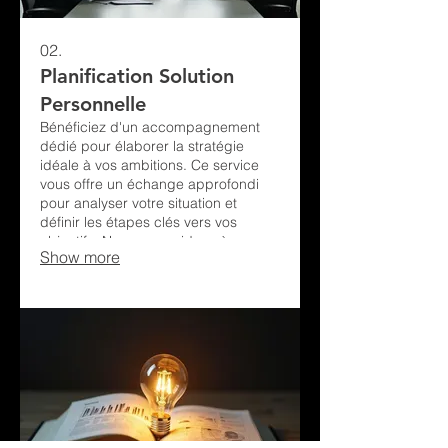
02.
Planification Solution
Personnelle
Bénéficiez d'un accompagnement
dédié pour élaborer la stratégie
idéale à vos ambitions. Ce service
vous offre un échange approfondi
pour analyser votre situation et
définir les étapes clés vers vos
objectifs. Nous vous aidons à
Show more
structurer vos idées et à identifier les
meilleures approches pour atteindre
vos résultats souhaités. Prenez
rendez-vous pour entamer une
démarche personnalisée visant à
concrétiser vos aspirations.